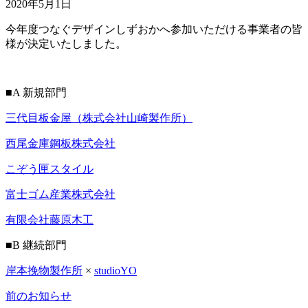
2020年5月1日
今年度つなぐデザインしずおかへ参加いただける事業者の皆
様が決定いたしました。
■A 新規部門
三代目板金屋（株式会社山崎製作所）
西尾金庫鋼板株式会社
こぞう匣スタイル
富士ゴム産業株式会社
有限会社藤原木工
■B 継続部門
岸本挽物製作所
×
studioYO
前のお知らせ