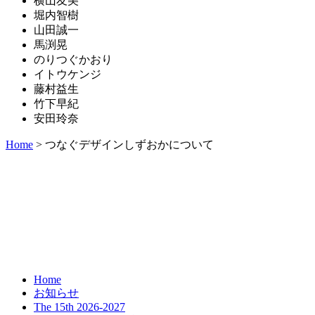
横山友美
堀内智樹
山田誠一
馬渕晃
のりつぐかおり
イトウケンジ
藤村益生
竹下早紀
安田玲奈
Home
>
つなぐデザインしずおかについて
Home
お知らせ
The 15th 2026-2027