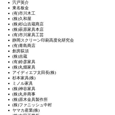
宍戸英介
東名板金
(有)市川木工
(株)久和屋
(株)杉山吉蔵商店
(株)萩原家具本店
(有)市川家具工芸
静岡スクリーン印刷高度化研究会
(有)青島商店
創房荻須
(株)吉蔵
(有)鈴彦家具
(株)丸畑家具
アイディエフ太田長(株)
杉本家具(株)
ミノル家具
(株)神谷家具
(株)丸井商事
(株)原木金具製作所
(株)ファニッシュ中村
ヤマカ産業(株)