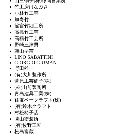
山三硝子(株)静岡営業所
竹工房はなぶさ
小林竹工芸
加寿竹
篠宮竹細工所
高橋竹工芸
高橋竹工芸所
野崎三津男
朝山早苗
LINO SABATTINI
GIORGIO GIUMAN
野田雄一
(有)大川製作所
菅原工芸硝子(株)
(株)山前製陶所
青島建具工業(株)
住友ベークラフト(株)
(有)鈴木クラフト
村松椅子店
勝山塗装所
(有)牧野工匠
松島富蔵