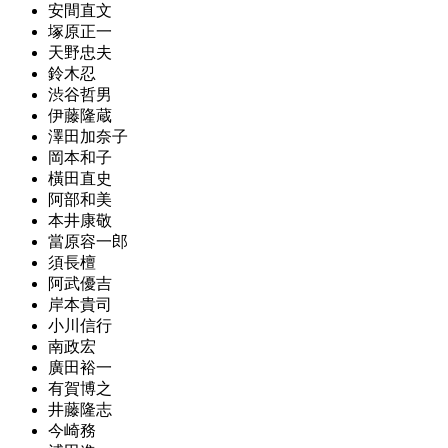
安間直文
塚原正一
天野忠夫
鈴木忍
渋谷哲男
伊藤隆蔵
澤田加奈子
岡本和子
橫田直史
阿部和美
本井康敬
當原容一郎
須長檀
阿武優吉
岸本貴司
小川信行
南政宏
廣田裕一
有賀博之
井藤隆志
今崎務