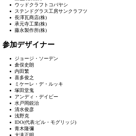
ウッドクラフトコバヤシ
ステンドグラス工房サンクラフツ
長澤瓦商店(株)
承元寺工業(株)
藤永製作所(株)
参加デザイナー
ジョージ・ソーデン
倉俣史朗
内田繁
喜多俊之
ミケーレ・デ・ルッキ
塚田堂鬼
アンディ・デイビー
水戸岡鋭治
清水俊彦
浅野克
IDO(代表:ビル・モグリッジ)
青木隆彌
大滝正明