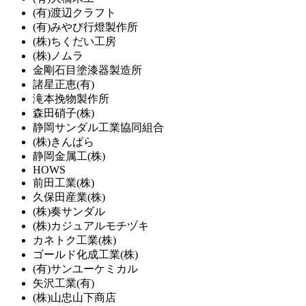
(有)渡辺クラフト
(有)みやび行燈製作所
(株)ちくだい工房
(株)ノムラ
金剛石目塗漆器製造所
諸星正恵(有)
滝本挽物製作所
森田硝子(株)
静岡サンダル工業協同組合
(株)きんぱら
静岡金属工(株)
HOWS
前田工業(株)
久保田産業(株)
(株)奏サンダル
(株)カジュアルモチヅキ
カネトク工業(株)
ゴールド化成工業(株)
(有)サンユーケミカル
矢沢工業(有)
(株)山忠山下商店