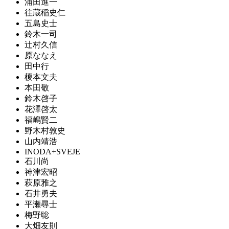
浦田進一
往蔵稲史仁
五島史士
鈴木一司
辻村久信
原ななえ
田中行
榎本文夫
本田敬
鈴木啓子
花澤啓太
福嶋賢二
野木村敦史
山内靖浩
INODA+SVEJE
石川尚
神津宏昭
萩原雅之
石井勇夫
平瀬尋士
梅野聡
大畑友則