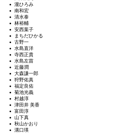
瀧ひろみ
南和宏
清水泰
林裕輔
安西葉子
まちだひかる
古野一
水島直洋
寺西正貴
水島左苗
近藤潤
大森謙一郎
狩野佑真
福定良佑
菊池光義
村越淳
津田井 美香
富田淳
山下真
秋山かおり
溝口瑛