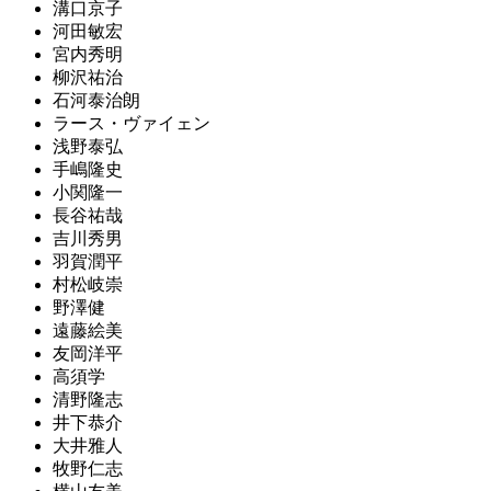
溝口京子
河田敏宏
宮内秀明
柳沢祐治
石河泰治朗
ラース・ヴァイェン
浅野泰弘
手嶋隆史
小関隆一
長谷祐哉
吉川秀男
羽賀潤平
村松岐崇
野澤健
遠藤絵美
友岡洋平
高須学
清野隆志
井下恭介
大井雅人
牧野仁志