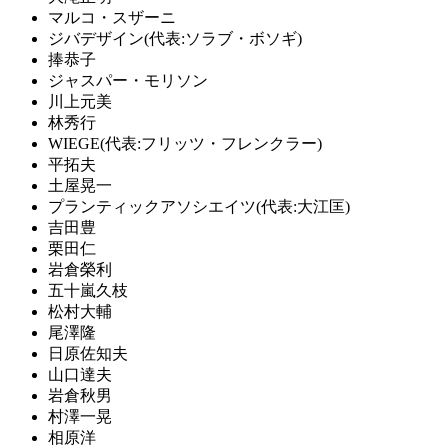
マルコ・スザーニ
ジバデザイン(代表:ソラブ・ボソギ)
捧恭子
ジャスパー・モリソン
川上元美
林秀行
WIEGE(代表:フリッツ・フレンクラー)
平拓夫
土屋晃一
プランティックアソシエイツ(代表:大江匡)
吉田豊
栗田仁
岩倉榮利
五十嵐久枝
松村大輔
尾澤隆
日原佐知夫
山口達夫
岩倉秋男
村澤一晃
相原洋