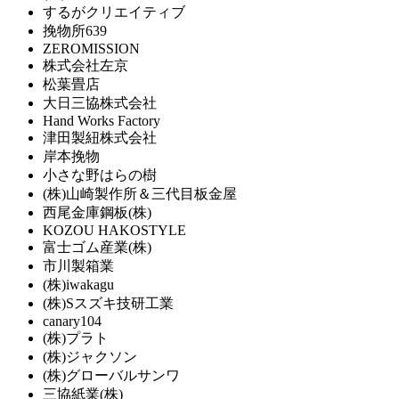
するがクリエイティブ
挽物所639
ZEROMISSION
株式会社左京
松葉畳店
大日三協株式会社
Hand Works Factory
津田製紐株式会社
岸本挽物
小さな野はらの樹
(株)山崎製作所＆三代目板金屋
西尾金庫鋼板(株)
KOZOU HAKOSTYLE
富士ゴム産業(株)
市川製箱業
(株)iwakagu
(株)Sスズキ技研工業
canary104
(株)プラト
(株)ジャクソン
(株)グローバルサンワ
三協紙業(株)