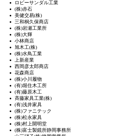
ロビーサンダル工業
(株)赤石
美健交易(株)
三和桐久保商店
(株)岩瀬工業所
(株)大輝
小林商店
旭木工(株)
(株)水鳥工業
上新産業
西岡彦太郎商店
花森商店
(株)小川履物
(有)堀住木工所
(有)藤原木工
斉藤家具工業(株)
(有)浅井家具
(株)ファニテック
(株)松永家具
(株)村上開明堂
(株)富士製鏡所静岡事務所