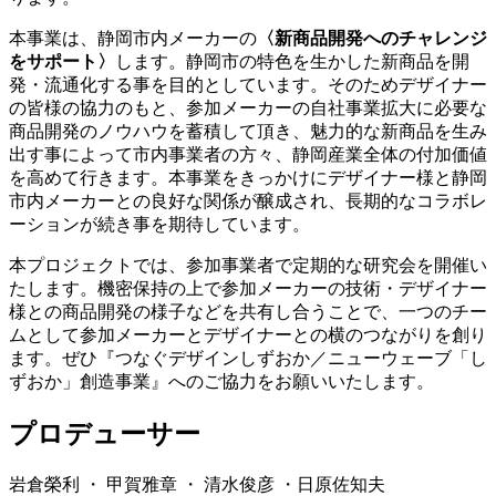
本事業は、静岡市内メーカーの
〈新商品開発へのチャレンジ
をサポート〉
します。静岡市の特色を生かした新商品を開
発・流通化する事を目的としています。そのためデザイナー
の皆様の協力のもと、参加メーカーの自社事業拡大に必要な
商品開発のノウハウを蓄積して頂き、魅力的な新商品を生み
出す事によって市内事業者の方々、静岡産業全体の付加価値
を高めて行きます。本事業をきっかけにデザイナー様と静岡
市内メーカーとの良好な関係が醸成され、長期的なコラボレ
ーションが続き事を期待しています。
本プロジェクトでは、参加事業者で定期的な研究会を開催い
たします。機密保持の上で参加メーカーの技術・デザイナー
様との商品開発の様子などを共有し合うことで、一つのチー
ムとして参加メーカーとデザイナーとの横のつながりを創り
ます。ぜひ『つなぐデザインしずおか／ニューウェーブ「し
ずおか」創造事業』へのご協力をお願いいたします。
プロデューサー
岩倉榮利 ・ 甲賀雅章 ・ 清水俊彦 ・日原佐知夫