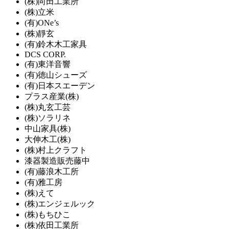
(株)向田工業所
(株)立米
(有)ONe’s
(株)靜玄
(有)鈴木木工家具
DCS CORP.
(有)東洋音響
(有)徳山シューズ
(有)日本スエーデン
プラス産業(株)
(株)丸玄工芸
(株)ソラリネ
中山家具(株)
大伸木工(株)
(株)村上クラフト
漆器製造販売藤中
(有)藤浪木工所
(有)雅工房
(株)えて
(株)エンジェルック
(株)もちひこ
(株)依田工業所